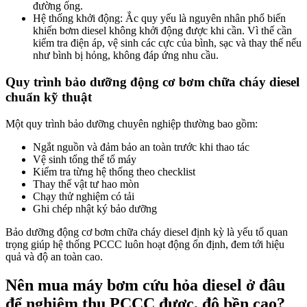
đường ống.
Hệ thống khởi động: Ắc quy yếu là nguyên nhân phổ biến
khiến bơm diesel không khởi động được khi cần. Vì thế cần
kiểm tra điện áp, vệ sinh các cực của bình, sạc và thay thế nếu
như bình bị hỏng, không đáp ứng nhu cầu.
Quy trình bảo dưỡng động cơ bơm chữa cháy diesel
chuẩn kỹ thuật
Một quy trình bảo dưỡng chuyên nghiệp thường bao gồm:
Ngắt nguồn và đảm bảo an toàn trước khi thao tác
Vệ sinh tổng thể tổ máy
Kiểm tra từng hệ thống theo checklist
Thay thế vật tư hao mòn
Chạy thử nghiệm có tải
Ghi chép nhật ký bảo dưỡng
Bảo dưỡng động cơ bơm chữa cháy diesel định kỳ là yếu tố quan
trọng giúp hệ thống PCCC luôn hoạt động ổn định, đem tới hiệu
quả và độ an toàn cao.
Nên mua máy bơm cứu hỏa diesel ở đâu
để nghiệm thu PCCC được, độ bền cao?