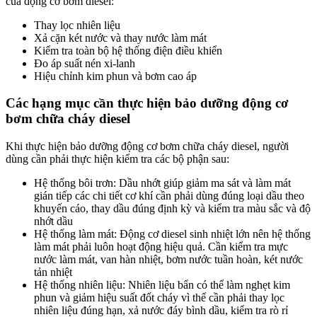
của động cơ bơm diesel:
Thay lọc nhiên liệu
Xả cặn két nước và thay nước làm mát
Kiểm tra toàn bộ hệ thống điện điều khiển
Đo áp suất nén xi-lanh
Hiệu chỉnh kim phun và bơm cao áp
Các hạng mục cần thực hiện bảo dưỡng động cơ
bơm chữa cháy diesel
Khi thực hiện bảo dưỡng động cơ bơm chữa cháy diesel, người
dùng cần phải thực hiện kiểm tra các bộ phận sau:
Hệ thống bôi trơn: Dầu nhớt giúp giảm ma sát và làm mát
gián tiếp các chi tiết cơ khí cần phải dùng đúng loại dầu theo
khuyến cáo, thay dầu đúng định kỳ và kiểm tra màu sắc và độ
nhớt dầu
Hệ thống làm mát: Động cơ diesel sinh nhiệt lớn nên hệ thống
làm mát phải luôn hoạt động hiệu quả. Cần kiểm tra mực
nước làm mát, van hàn nhiệt, bơm nước tuần hoàn, két nước
tản nhiệt
Hệ thống nhiên liệu: Nhiên liệu bẩn có thể làm nghẹt kim
phun và giảm hiệu suất đốt cháy vì thế cần phải thay lọc
nhiên liệu đúng hạn, xả nước đáy bình dầu, kiểm tra rò rỉ