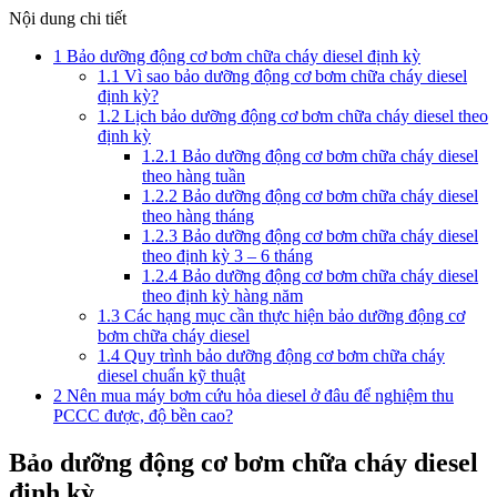
Nội dung chi tiết
1
Bảo dưỡng động cơ bơm chữa cháy diesel định kỳ
1.1
Vì sao bảo dưỡng động cơ bơm chữa cháy diesel
định kỳ?
1.2
Lịch bảo dưỡng động cơ bơm chữa cháy diesel theo
định kỳ
1.2.1
Bảo dưỡng động cơ bơm chữa cháy diesel
theo hàng tuần
1.2.2
Bảo dưỡng động cơ bơm chữa cháy diesel
theo hàng tháng
1.2.3
Bảo dưỡng động cơ bơm chữa cháy diesel
theo định kỳ 3 – 6 tháng
1.2.4
Bảo dưỡng động cơ bơm chữa cháy diesel
theo định kỳ hàng năm
1.3
Các hạng mục cần thực hiện bảo dưỡng động cơ
bơm chữa cháy diesel
1.4
Quy trình bảo dưỡng động cơ bơm chữa cháy
diesel chuẩn kỹ thuật
2
Nên mua máy bơm cứu hỏa diesel ở đâu để nghiệm thu
PCCC được, độ bền cao?
Bảo dưỡng động cơ bơm chữa cháy diesel
định kỳ