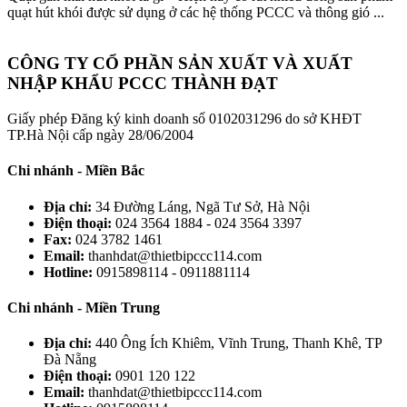
quạt hút khói được sử dụng ở các hệ thống PCCC và thông gió ...
CÔNG TY CỔ PHẦN SẢN XUẤT VÀ XUẤT
NHẬP KHẨU PCCC THÀNH ĐẠT
Giấy phép Đăng ký kinh doanh số 0102031296 do sở KHĐT
TP.Hà Nội cấp ngày 28/06/2004
Chi nhánh - Miền Bắc
Địa chỉ:
34 Đường Láng, Ngã Tư Sở, Hà Nội
Điện thoại:
024 3564 1884 - 024 3564 3397
Fax:
024 3782 1461
Email:
thanhdat@thietbipccc114.com
Hotline:
0915898114 - 0911881114
Chi nhánh - Miền Trung
Địa chỉ:
440 Ông Ích Khiêm, Vĩnh Trung, Thanh Khê, TP
Đà Nẵng
Điện thoại:
0901 120 122
Email:
thanhdat@thietbipccc114.com