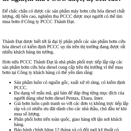
Để chắc chắn có được các sản phẩm máy bơm cứu hỏa diesel chất
lượng, độ bền cao, nghiệm thu PCCC được mọi người có thể tìm
mua bơm ở Công ty PCCC Thành Đạt.
Thành Đạt được biết tới là đại lý phân phối các sản phẩm bơm cứu
hỏa diesel có kiểm định PCCC uy tín trên thị trường đang được rất
nhiều khách hàng tin tưởng.
Hơn nữa PCCC Thành Đạt là nhà phân phối trực tiếp lắp ráp các
sản phẩm bơm cứu hỏa diesel cung cấp trên thị trường vì thế mua
bơm tại Công ty khách hàng có thể yên tâm rằng:
Sản phẩm luôn có nguồn gốc, xuất xứ rõ ràng, có kiểm định
PCCC.
Đa dạng về mẫu mã, giá bán để đáp ứng từng mục đích của
người dùng như bơm diesel Pentax, Ebara, Inter.
Giá bơm luôn cạnh tranh so với các đơn vị không trực tiếp lắp
ráp và có nhiều ưu đãi dành cho các nhà thầu, chủ đầu tư khi
mua số lượng.
Phân phối bơm trên toàn quốc, giao hàng tới tận nơi khách
hàng.
Bảo hành chính hãng 12 tháng và có đội ngũ kỹ thuật có