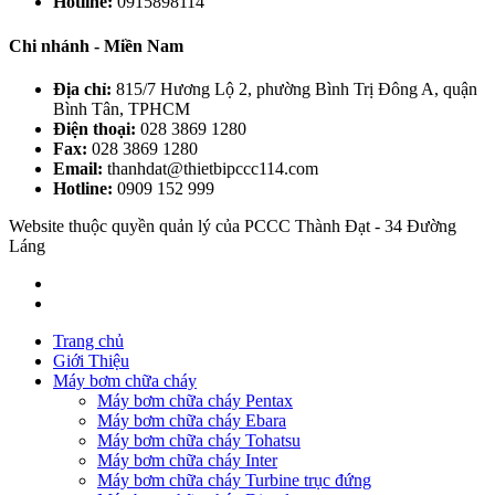
Hotline:
0915898114
Chi nhánh - Miền Nam
Địa chỉ:
815/7 Hương Lộ 2, phường Bình Trị Đông A, quận
Bình Tân, TPHCM
Điện thoại:
028 3869 1280
Fax:
028 3869 1280
Email:
thanhdat@thietbipccc114.com
Hotline:
0909 152 999
Website thuộc quyền quản lý của PCCC Thành Đạt - 34 Đường
Láng
Trang chủ
Giới Thiệu
Máy bơm chữa cháy
Máy bơm chữa cháy Pentax
Máy bơm chữa cháy Ebara
Máy bơm chữa cháy Tohatsu
Máy bơm chữa cháy Inter
Máy bơm chữa cháy Turbine trục đứng