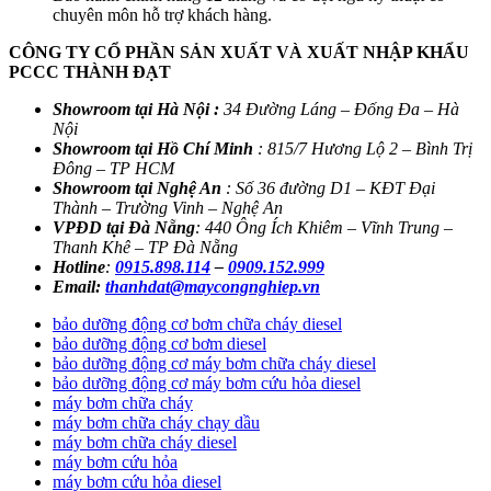
chuyên môn hỗ trợ khách hàng.
CÔNG TY CỔ PHẦN SẢN XUẤT VÀ XUẤT NHẬP KHẨU
PCCC THÀNH ĐẠT
Showroom tại Hà Nội :
34 Đường Láng – Đống Đa – Hà
Nội
Showroom tại Hồ Chí Minh
: 815/7 Hương Lộ 2 – Bình Trị
Đông – TP HCM
Showroom tại Nghệ An
: Số 36 đường D1 – KĐT Đại
Thành –
Trường Vinh – Nghệ An
VPĐD tại Đà Nẵng
: 440 Ông Ích Khiêm – Vĩnh Trung –
Thanh Khê – TP Đà Nẵng
Hotline
:
0915.898.114
–
0909.152.999
Email:
thanhdat@maycongnghiep.vn
bảo dưỡng động cơ bơm chữa cháy diesel
bảo dưỡng động cơ bơm diesel
bảo dưỡng động cơ máy bơm chữa cháy diesel
bảo dưỡng động cơ máy bơm cứu hỏa diesel
máy bơm chữa cháy
máy bơm chữa cháy chạy dầu
máy bơm chữa cháy diesel
máy bơm cứu hỏa
máy bơm cứu hỏa diesel