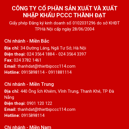
CÔNG TY CỔ PHẦN SẢN XUẤT VÀ XUẤT
NHẬP KHẨU PCCC THÀNH ĐẠT
Giấy phép Đăng ký kinh doanh số 0102031296 do sở KHĐT
TP.Hà Nội cấp ngày 28/06/2004
Chi nhánh - Miền Bắc
Địa chỉ:
34 Đường Láng, Ngã Tư Sở, Hà Nội
Điện thoại:
024 3564 1884 - 024 3564 3397
Fax:
024 3782 1461
Email:
thanhdat@thietbipccc114.com
Hotline:
0915898114 - 0911881114
Chi nhánh - Miền Trung
Địa chỉ:
440 Ông Ích Khiêm, Vĩnh Trung, Thanh Khê, TP Đà
Nẵng
Điện thoại:
0901 120 122
Email:
thanhdat@thietbipccc114.com
Hotline:
0915898114
Chi nhánh - Miền Nam