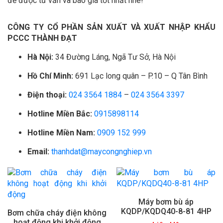
để được tư vấn và báo giá tốt nhất nhé!
CÔNG TY CỔ PHẦN SẢN XUẤT VÀ XUẤT NHẬP KHẨU
PCCC THÀNH ĐẠT
Hà Nội:
34 Đường Láng, Ngã Tư Sở, Hà Nội
Hồ Chí Minh:
691 Lạc long quân – P.10 – Q Tân Bình
Điện thoại:
024 3564 1884
–
024 3564 3397
Hotline Miền Bắc:
0915898114
Hotline Miền Nam:
0909 152 999
Email:
thanhdat@maycongnghiep.vn
Máy bơm bù áp
KQDP/KQDQ40-8-81 4HP
Bơm chữa cháy điện không
hoạt động khi khởi động