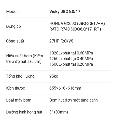
Model
Vicky JBQ6.0/17
HONDA GX690 (
JBQ6.0/17–H)
Động cơ
RATO R740 (
JBQ6.0/17–RT)
Công suất
27HP (20kW)
1020L/phút tại 0.60MPa
Hiệu suất bơm (Kiểm
1260L/phút tại 0.40MPa
tra ở độ hút sâu 3m)
1500L/phút tại 0.20MPa
Tổng khối lượng
95kg
Kích thước
655×618×616mm
Loại máy bơm
Bơm hút đơn một tầng cánh
Đường kính họng hút
3” (80mm)