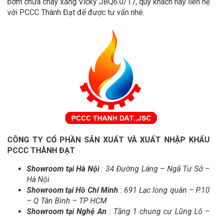
bơm chữa cháy xăng Vicky JBQ6.0/17, quý khách hãy liên hệ
với PCCC Thành Đạt để được tư vấn nhé.
CÔNG TY CỔ PHẦN SẢN XUẤT VÀ XUẤT NHẬP KHẨU
PCCC THÀNH ĐẠT
Showroom tại Hà Nội
: 34 Đường Láng – Ngã Tư Sở –
Hà Nội
Showroom tại Hồ Chí Minh
: 691 Lạc long quân – P.10
– Q Tân Bình – TP HCM
Showroom tại Nghệ An
: Tầng 1 chung cư Lũng Lô –