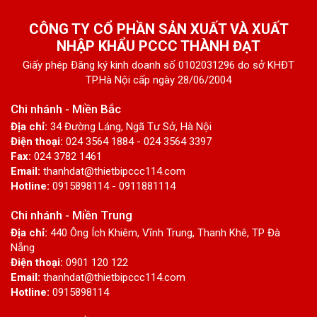
CÔNG TY CỔ PHẦN SẢN XUẤT VÀ XUẤT
NHẬP KHẨU PCCC THÀNH ĐẠT
Giấy phép Đăng ký kinh doanh số 0102031296 do sở KHĐT
TP.Hà Nội cấp ngày 28/06/2004
Chi nhánh - Miền Bắc
Địa chỉ:
34 Đường Láng, Ngã Tư Sở, Hà Nội
Điện thoại:
024 3564 1884 - 024 3564 3397
Fax:
024 3782 1461
Email:
thanhdat@thietbipccc114.com
Hotline:
0915898114 - 0911881114
Chi nhánh - Miền Trung
Địa chỉ:
440 Ông Ích Khiêm, Vĩnh Trung, Thanh Khê, TP Đà
Nẵng
Điện thoại:
0901 120 122
Email:
thanhdat@thietbipccc114.com
Hotline:
0915898114