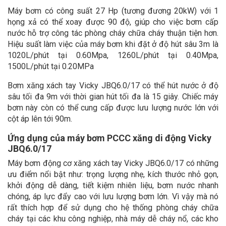
Máy bơm có công suất 27 Hp (tương đương 20kW) với 1
họng xả có thể xoay được 90 độ, giúp cho việc bơm cấp
nước hỗ trợ công tác phòng cháy chữa cháy thuận tiện hơn.
Hiệu suất làm việc của máy bơm khi đặt ở độ hút sâu 3m là
1020L/phút tại 0.60Mpa, 1260L/phút tại 0.40Mpa,
1500L/phút tại 0.20MPa
Bơm xăng xách tay Vicky JBQ6.0/17 có thể hút nước ở độ
sâu tối đa 9m với thời gian hút tối đa là 15 giây. Chiếc máy
bơm này còn có thể cung cấp được lưu lượng nước lớn với
cột áp lên tới 90m.
Ứng dụng của máy bơm PCCC xăng di động Vicky
JBQ6.0/17
Máy bơm động cơ xăng xách tay Vicky JBQ6.0/17 có những
ưu điểm nổi bật như: trọng lượng nhẹ, kích thước nhỏ gọn,
khởi động dễ dàng, tiết kiệm nhiên liệu, bơm nước nhanh
chóng, áp lực đẩy cao với lưu lượng bơm lớn. Vì vậy mà nó
rất thích hợp để sử dụng cho hệ thống phòng cháy chữa
cháy tại các khu công nghiệp, nhà máy dễ cháy nổ, các kho