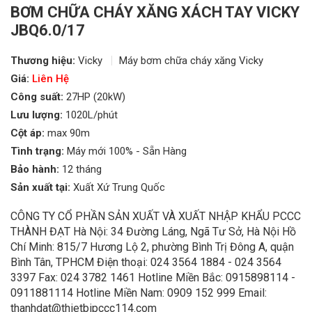
BƠM CHỮA CHÁY XĂNG XÁCH TAY VICKY
JBQ6.0/17
Thương hiệu:
Vicky
Máy bơm chữa cháy xăng Vicky
Giá:
Liên Hệ
Công suất:
27HP (20kW)
Lưu lượng:
1020L/phút
Cột áp:
max 90m
Tình trạng:
Máy mới 100% - Sẵn Hàng
Bảo hành:
12 tháng
Sản xuất tại:
Xuất Xứ Trung Quốc
CÔNG TY CỔ PHẦN SẢN XUẤT VÀ XUẤT NHẬP KHẨU PCCC
THÀNH ĐẠT Hà Nội: 34 Đường Láng, Ngã Tư Sở, Hà Nội Hồ
Chí Minh: 815/7 Hương Lộ 2, phường Bình Trị Đông A, quận
Bình Tân, TPHCM Điện thoại: 024 3564 1884 - 024 3564
3397 Fax: 024 3782 1461 Hotline Miền Bắc: 0915898114 -
0911881114 Hotline Miền Nam: 0909 152 999 Email:
thanhdat@thietbipccc114.com