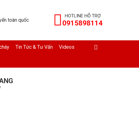
HOTLINE HỖ TRỢ
yển toàn quốc
0915898114
cháy
Tin Tức & Tư Vấn
Videos
FANG
W