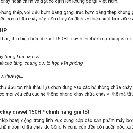
háy hoàn chỉnh và đặt cố định lên khung bệ tại Việt Nam.
khung thép, với đầu bơm bằng gang, trục bơm bằng thép không g
 bơm chữa cháy này luôn chạy ổn định với hiệu suất làm việc c
0HP
ác, thì chiếc bơm diesel 150HP này hiện được sử dụng vào rấ
y trong khu dân cư
à cao tầng, chung cư, tổ hợp văn phòng
u, thủy lợi…
hủ đầu tư, nhà thầu lựa chọn dùng vào các hệ thống chữa cháy.
 mọi yêu cầu của hệ thống phòng cháy chữa cháy vì thế mà tất
háy diesel 150HP chính hãng giá tốt
hiệp hoatj động trong lĩnh vực cung cấp các sản phẩm máy b
 phẩm bơm chữa cháy do Công ty cung cấp đều có nguồn gốc, xuấ