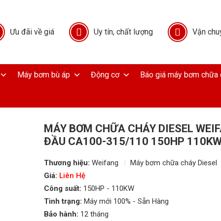
Ưu đãi về giá
Uy tín, chất lượng
Vận chu
Máy bơm bù áp
Động cơ
Báo giá máy bơm chữa 
MÁY BƠM CHỮA CHÁY DIESEL WEI
ĐẦU CA100-315/110 150HP 110K
Thương hiệu:
Weifang
Máy bơm chữa cháy Diesel
Giá:
Liên Hệ
Công suất:
150HP - 110KW
Tình trạng:
Máy mới 100% - Sẵn Hàng
Bảo hành:
12 tháng