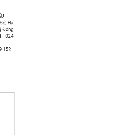
ẨU
Sở, Hà
rị Đông
4 - 024
9 152