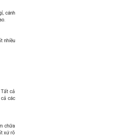
ỉ, cánh
ao.
t nhiều
 Tất cả
 cả các
ơm chữa
t xứ rõ