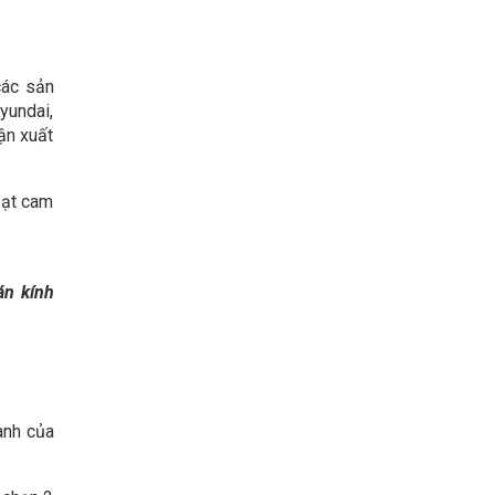
các sản
yundai,
ận xuất
Đạt cam
án kính
anh của