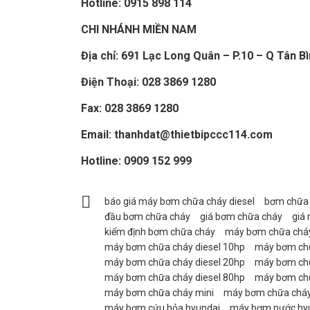
Hotline:
0915 898 114
CHI NHÁNH MIỀN NAM
Địa chỉ: 691 Lạc Long Quân – P.10 – Q Tân 
Điện Thoại:
028 3869 1280
Fax:
028 3869 1280
Email: thanhdat@thietbipccc114.com
Hotline:
0909 152 999
báo giá máy bơm chữa cháy diesel
bơm chữa 
đầu bơm chữa cháy
giá bơm chữa cháy
giá
kiểm định bơm chữa cháy
máy bơm chữa cháy
máy bơm chữa cháy diesel 10hp
máy bơm chữ
máy bơm chữa cháy diesel 20hp
máy bơm chữ
máy bơm chữa cháy diesel 80hp
máy bơm chữ
máy bơm chữa cháy mini
máy bơm chữa cháy
máy bơm cứu hỏa hyundai
máy bơm nước hy