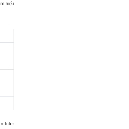
ìm hiểu
m Inter