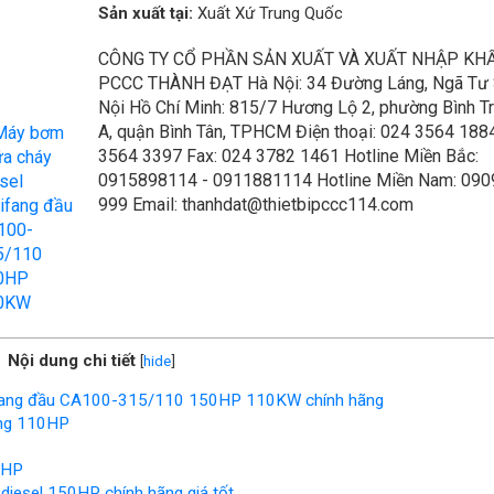
Sản xuất tại:
Xuất Xứ Trung Quốc
CÔNG TY CỔ PHẦN SẢN XUẤT VÀ XUẤT NHẬP KH
PCCC THÀNH ĐẠT Hà Nội: 34 Đường Láng, Ngã Tư 
Nội Hồ Chí Minh: 815/7 Hương Lộ 2, phường Bình T
A, quận Bình Tân, TPHCM Điện thoại: 024 3564 188
3564 3397 Fax: 024 3782 1461 Hotline Miền Bắc:
0915898114 - 0911881114 Hotline Miền Nam: 090
999 Email: thanhdat@thietbipccc114.com
Nội dung chi tiết
[
hide
]
ifang đầu CA100-315/110 150HP 110KW chính hãng
ang 110HP
50HP
iesel 150HP chính hãng giá tốt