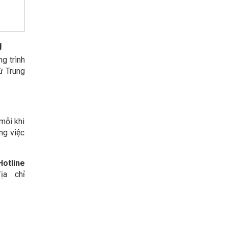
g
g trình
ừ Trung
.
mỗi khi
ng việc
Hotline
ịa chỉ