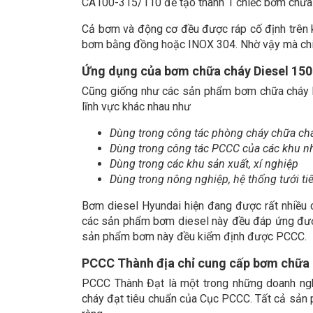
CA100-315/110 để tạo thành 1 chiếc bơm chữa c
Cả bơm và động cơ đều được ráp cố định trên 
bơm bằng đồng hoặc INOX 304. Nhờ vậy mà chiếc
Ứng dụng của bơm chữa cháy Diesel 15
Cũng giống như các sản phẩm bơm chữa cháy kh
lĩnh vực khác nhau như
Dùng trong công tác phòng cháy chữa chá
Dùng trong công tác PCCC của các khu nh
Dùng trong các khu sản xuất, xí nghiệp
Dùng trong nông nghiệp, hệ thống tưới tiê
Bơm diesel Hyundai hiện đang được rất nhiều c
các sản phẩm bơm diesel này đều đáp ứng được
sản phẩm bơm này đều kiểm định được PCCC.
PCCC Thành địa chỉ cung cấp bơm chữa c
PCCC Thành Đạt là một trong những doanh ng
cháy đạt tiêu chuẩn của Cục PCCC. Tất cả sản