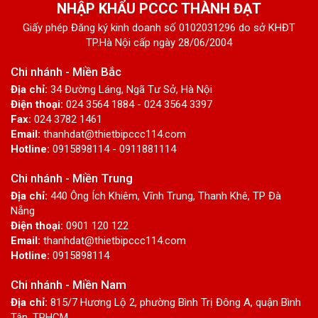
NHẬP KHẨU PCCC THÀNH ĐẠT
Giấy phép Đăng ký kinh doanh số 0102031296 do sở KHĐT
TP.Hà Nội cấp ngày 28/06/2004
Chi nhánh - Miền Bắc
Địa chỉ:
34 Đường Láng, Ngã Tư Sở, Hà Nội
Điện thoại:
024 3564 1884 - 024 3564 3397
Fax:
024 3782 1461
Email:
thanhdat@thietbipccc114.com
Hotline:
0915898114 - 0911881114
Chi nhánh - Miền Trung
Địa chỉ:
440 Ông Ích Khiêm, Vĩnh Trung, Thanh Khê, TP Đà
Nẵng
Điện thoại:
0901 120 122
Email:
thanhdat@thietbipccc114.com
Hotline:
0915898114
Chi nhánh - Miền Nam
Địa chỉ:
815/7 Hương Lộ 2, phường Bình Trị Đông A, quận Bình
Tân, TPHCM