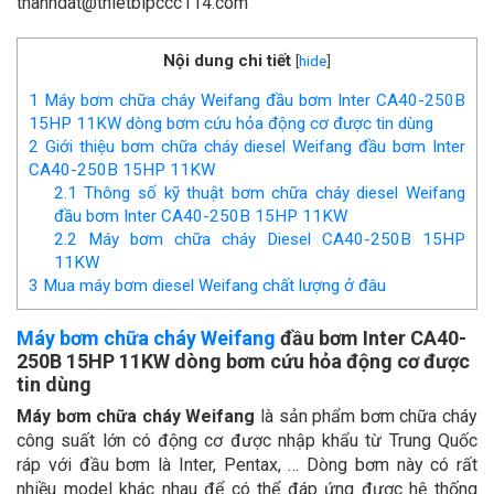
thanhdat@thietbipccc114.com
Nội dung chi tiết
[
hide
]
1
Máy bơm chữa cháy Weifang đầu bơm Inter CA40-250B
15HP 11KW dòng bơm cứu hỏa động cơ được tin dùng
2
Giới thiệu bơm chữa cháy diesel Weifang đầu bơm Inter
CA40-250B 15HP 11KW
2.1
Thông số kỹ thuật bơm chữa cháy diesel Weifang
đầu bơm Inter CA40-250B 15HP 11KW
2.2
Máy bơm chữa cháy Diesel CA40-250B 15HP
11KW
3
Mua máy bơm diesel Weifang chất lượng ở đâu
Máy bơm chữa cháy Weifang
đầu bơm Inter CA40-
250B 15HP 11KW dòng bơm cứu hỏa động cơ được
tin dùng
Máy bơm chữa cháy Weifang
là sản phẩm bơm chữa cháy
công suất lớn có động cơ được nhập khẩu từ Trung Quốc
ráp với đầu bơm là Inter, Pentax, … Dòng bơm này có rất
nhiều model khác nhau để có thể đáp ứng được hệ thống