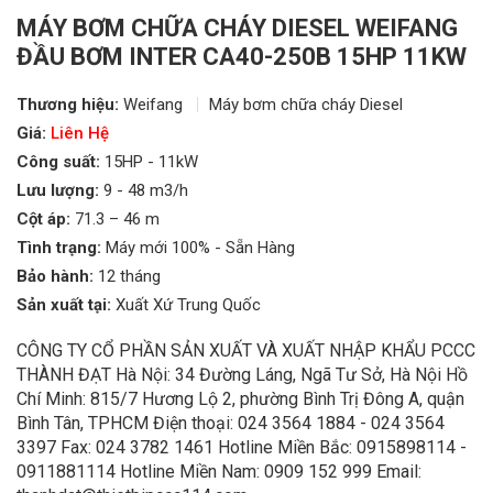
MÁY BƠM CHỮA CHÁY DIESEL WEIFANG
ĐẦU BƠM INTER CA40-250B 15HP 11KW
Thương hiệu:
Weifang
Máy bơm chữa cháy Diesel
Giá:
Liên Hệ
Công suất:
15HP - 11kW
Lưu lượng:
9 - 48 m3/h
Cột áp:
71.3 – 46 m
Tình trạng:
Máy mới 100% - Sẵn Hàng
Bảo hành:
12 tháng
Sản xuất tại:
Xuất Xứ Trung Quốc
CÔNG TY CỔ PHẦN SẢN XUẤT VÀ XUẤT NHẬP KHẨU PCCC
THÀNH ĐẠT Hà Nội: 34 Đường Láng, Ngã Tư Sở, Hà Nội Hồ
Chí Minh: 815/7 Hương Lộ 2, phường Bình Trị Đông A, quận
Bình Tân, TPHCM Điện thoại: 024 3564 1884 - 024 3564
3397 Fax: 024 3782 1461 Hotline Miền Bắc: 0915898114 -
0911881114 Hotline Miền Nam: 0909 152 999 Email: