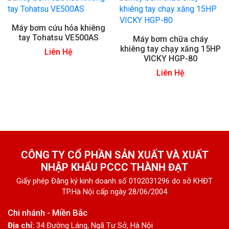
Máy bơm cứu hỏa khiêng
tay Tohatsu VE500AS
Máy bơm chữa cháy
khiêng tay chạy xăng 15HP
Liên Hệ
VICKY HGP-80
Liên Hệ
CÔNG TY CỔ PHẦN SẢN XUẤT VÀ XUẤT
NHẬP KHẨU PCCC THÀNH ĐẠT
Giấy phép Đăng ký kinh doanh số 0102031296 do sở KHĐT
TP.Hà Nội cấp ngày 28/06/2004
Chi nhánh - Miền Bắc
Địa chỉ:
34 Đường Láng, Ngã Tư Sở, Hà Nội