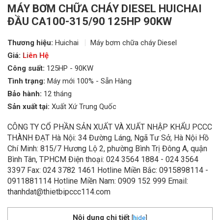
MÁY BƠM CHỮA CHÁY DIESEL HUICHAI
ĐẦU CA100-315/90 125HP 90KW
Thương hiệu:
Huichai
Máy bơm chữa cháy Diesel
Giá:
Liên Hệ
Công suất:
125HP - 90KW
Tình trạng:
Máy mới 100% - Sẵn Hàng
Bảo hành:
12 tháng
Sản xuất tại:
Xuất Xứ Trung Quốc
CÔNG TY CỔ PHẦN SẢN XUẤT VÀ XUẤT NHẬP KHẨU PCCC
THÀNH ĐẠT Hà Nội: 34 Đường Láng, Ngã Tư Sở, Hà Nội Hồ
Chí Minh: 815/7 Hương Lộ 2, phường Bình Trị Đông A, quận
Bình Tân, TPHCM Điện thoại: 024 3564 1884 - 024 3564
3397 Fax: 024 3782 1461 Hotline Miền Bắc: 0915898114 -
0911881114 Hotline Miền Nam: 0909 152 999 Email:
thanhdat@thietbipccc114.com
Nội dung chi tiết
[
hide
]