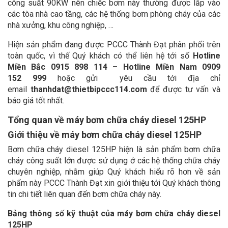
công suất 90KW nên chiếc bơm này thường được lắp vào
các tòa nhà cao tầng, các hệ thống bơm phòng cháy của các
nhà xưởng, khu công nghiệp, …
Hiện sản phẩm đang được PCCC Thành Đạt phân phối trên
toàn quốc, vì thế Quý khách có thể liên hệ tới số
Hotline
Miền Bắc 0915 898 114 – Hotline Miền Nam 0909
152
999
hoặc gửi yêu cầu tới địa chỉ
email
thanhdat@thietbipccc114.com
để được tư vấn và
báo giá tốt nhất.
Tổng quan về máy bơm chữa cháy diesel 125HP
Giới thiệu về máy bơm chữa cháy diesel 125HP
Bơm chữa cháy diesel 125HP hiện là sản phẩm bơm chữa
cháy công suất lớn được sử dụng ở các hệ thống chữa cháy
chuyên nghiệp, nhằm giúp Quý khách hiểu rõ hơn về sản
phẩm này PCCC Thành Đạt xin giới thiệu tới Quý khách thông
tin chi tiết liên quan đến bơm chữa cháy này.
Bảng thông số kỹ thuật của máy bơm chữa cháy diesel
125HP