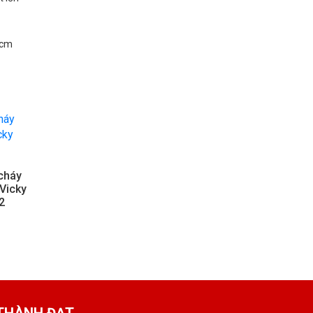
hcm
cháy
 Vicky
2
 THÀNH ĐẠT