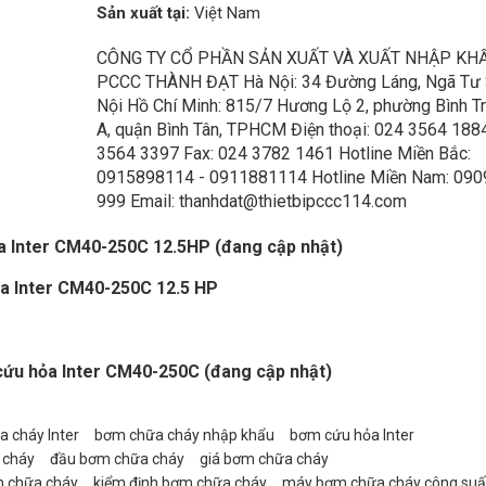
Sản xuất tại:
Việt Nam
CÔNG TY CỔ PHẦN SẢN XUẤT VÀ XUẤT NHẬP KH
PCCC THÀNH ĐẠT Hà Nội: 34 Đường Láng, Ngã Tư 
Nội Hồ Chí Minh: 815/7 Hương Lộ 2, phường Bình T
A, quận Bình Tân, TPHCM Điện thoại: 024 3564 188
3564 3397 Fax: 024 3782 1461 Hotline Miền Bắc:
0915898114 - 0911881114 Hotline Miền Nam: 090
999 Email: thanhdat@thietbipccc114.com
ỏa Inter CM40-250C 12.5HP
(đang cập nhật)
ỏa Inter CM40-250C 12.5 HP
 cứu hỏa Inter CM40-250C
(đang cập nhật)
 cháy Inter
bơm chữa cháy nhập khẩu
bơm cứu hỏa Inter
 cháy
đầu bơm chữa cháy
giá bơm chữa cháy
m chữa cháy
kiểm định bơm chữa cháy
máy bơm chữa cháy công suất