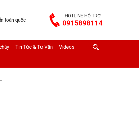
HOTLINE HỖ TRỢ
n toàn quốc
0915898114
cháy
Tin Tức & Tư Vấn
Videos
-