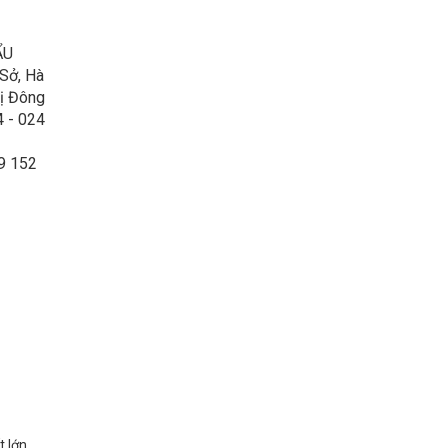
ẨU
Sở, Hà
rị Đông
4 - 024
9 152
 lớn