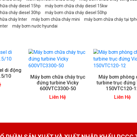
ữa cháy diesel 15hp
máy bơm chữa cháy diesel 15kw
ữa cháy diesel 30hp
máy bơm chữa cháy diesel 50hp
ữa cháy Inter
máy bơm chữa cháy mini
máy bơm chữa cháy tại tp
nter
máy bơm nước hyundai
l di động
.5/10
Máy bơm chữa cháy trục
Máy bơm phòng 
đứng turbine Vicky
turbine trục đứng
ệ
600VTC3300-50
150VTC120-1
Liên Hệ
Liên Hệ
Ổ PHẦN SẢN XUẤT VÀ XUẤT NHẬP KHẨU PCCC