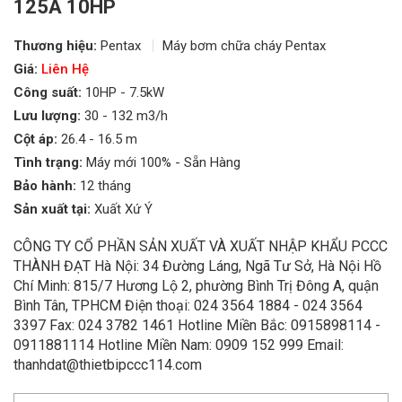
125A 10HP
Thương hiệu:
Pentax
Máy bơm chữa cháy Pentax
Giá:
Liên Hệ
Công suất:
10HP - 7.5kW
Lưu lượng:
30 - 132 m3/h
Cột áp:
26.4 - 16.5 m
Tình trạng:
Máy mới 100% - Sẵn Hàng
Bảo hành:
12 tháng
Sản xuất tại:
Xuất Xứ Ý
CÔNG TY CỔ PHẦN SẢN XUẤT VÀ XUẤT NHẬP KHẨU PCCC
THÀNH ĐẠT Hà Nội: 34 Đường Láng, Ngã Tư Sở, Hà Nội Hồ
Chí Minh: 815/7 Hương Lộ 2, phường Bình Trị Đông A, quận
Bình Tân, TPHCM Điện thoại: 024 3564 1884 - 024 3564
3397 Fax: 024 3782 1461 Hotline Miền Bắc: 0915898114 -
0911881114 Hotline Miền Nam: 0909 152 999 Email:
thanhdat@thietbipccc114.com