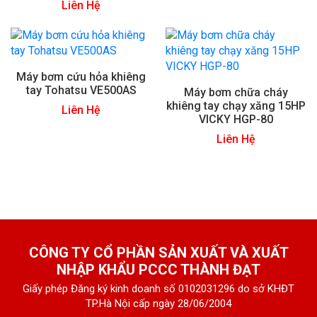
Liên Hệ
Máy bơm cứu hỏa khiêng
tay Tohatsu VE500AS
Máy bơm chữa cháy
khiêng tay chạy xăng 15HP
Liên Hệ
VICKY HGP-80
Liên Hệ
CÔNG TY CỔ PHẦN SẢN XUẤT VÀ XUẤT
NHẬP KHẨU PCCC THÀNH ĐẠT
Giấy phép Đăng ký kinh doanh số 0102031296 do sở KHĐT
TP.Hà Nội cấp ngày 28/06/2004