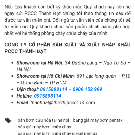
Nếu Quý khách còn bất kỳ thắc mắc Quý khách hãy liên hệ
ngay cới PCCC Thành Đạt chúng tôi theo thông tin sau để
được tư vấn miễn phí. Đội ngũ tư vấn viên của chúng tôi sẽ
tư vấn cho Quý khách chọn sản phẩm chính hãng phù hợp
nhất với hệ thống phòng cháy chữa cháy của mình.
CÔNG TY CỔ PHẦN SẢN XUẤT VÀ XUẤT NHẬP KHẨU
PCCC THÀNH ĐẠT
Showroom tại Hà Nội
: 34 Đường Láng – Ngã Tư Sở –
Hà Nội
Showroom tại Hồ Chí Minh
: 691 Lạc long quân – P.10
– Q Tân Bình – TP HCM
Điện thoại
:
0915898114
–
0909 152 999
Hotline
:
0915898114
Email
: thanhdat@thietbipccc114.com
bán bơm cứu hỏa tại ha noi
bảng giá máy bơm pentax
báo giá máy bơm chữa cháy
báo giá máy bơm chữa cháy diesel pentax