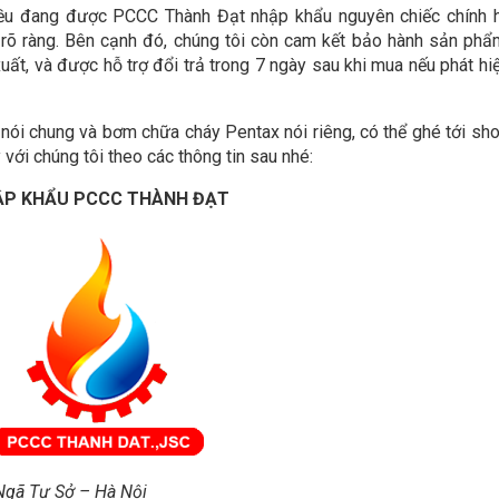
 đang được PCCC Thành Đạt nhập khẩu nguyên chiếc chính 
 rõ ràng. Bên cạnh đó, chúng tôi còn cam kết bảo hành sản phẩ
ất, và được hỗ trợ đổi trả trong 7 ngày sau khi mua nếu phát hiệ
ói chung và bơm chữa cháy Pentax nói riêng, có thể ghé tới s
ới chúng tôi theo các thông tin sau nhé:
ẬP KHẨU PCCC THÀNH ĐẠT
Ngã Tư Sở – Hà Nội