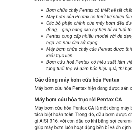
Bơm chữa cháy Pentax có thiết kế rất chắ
Máy bơm của Pentax có thiết kế nhiều tần
Các bộ phận chính của máy bơm đều được
đồng,… giúp nâng cao sự bền bỉ và tuổi 
Pentax cung cấp nhiều model với đa dạn
hợp với nhu cầu sử dụng.
Máy bơm chữa cháy của Pentax được thiết
kiểu trục liền.
Bơm cứu hoả Pentax có hiệu suất làm việc 
tăng tuổi thọ và đảm bảo hiệu quả, thì b
Các dòng máy bơm cứu hỏa Pentax
Máy bơm cứu hỏa Pentax hiện đang được sản xu
Máy bơm cứu hỏa trục rời Pentax CA
Máy bơm cứu hỏa Pentax CA là một dòng máy bơ
tách biệt hoàn toàn. Trong đó, đầu bơm được c
gỉ AISI 316, với con dấu cơ khí bằng sợi ceram
giúp máy bơm luôn hoạt động bền bỉ và ổn định.