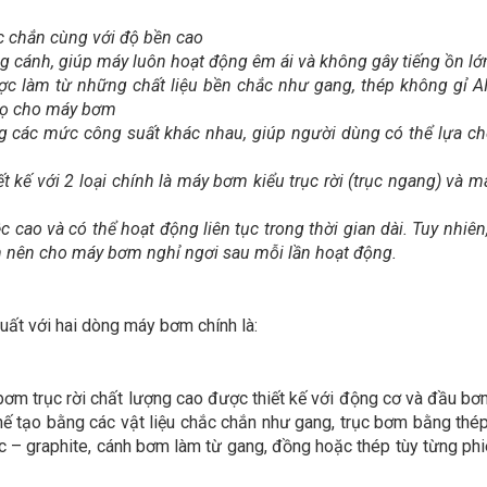
c chắn cùng với độ bền cao
g cánh, giúp máy luôn hoạt động êm ái và không gây tiếng ồn lớ
 làm từ những chất liệu bền chắc như gang, thép không gỉ AI
thọ cho máy bơm
g các mức công suất khác nhau, giúp người dùng có thể lựa c
 kế với 2 loại chính là máy bơm kiểu trục rời (trục ngang) và 
cao và có thể hoạt động liên tục trong thời gian dài. Tuy nhiên,
ạn nên cho máy bơm nghỉ ngơi sau mỗi lần hoạt động.
ất với hai dòng máy bơm chính là:
m trục rời chất lượng cao được thiết kế với động cơ và đầu b
hế tạo bằng các vật liệu chắc chắn như gang, trục bơm bằng thé
ic – graphite, cánh bơm làm từ gang, đồng hoặc thép tùy từng phi