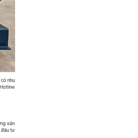
 có nhu
Hotline
ững sản
 đâu tư