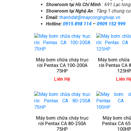
Showroom tại Hồ Chí Minh
: 691 Lạc lon
Showroom tại Nghệ An
: Tầng 1 chung cư
Email:
thanhdat@maycongnghiep.vn
Hotline:
0915 898 114
–
0909 152 999
Máy bơm chữa cháy trục
Máy bơm chữa 
rời Pentax CA 100-200A
rời Pentax CA
75HP
125H
Liên Hệ
Liên H
Máy bơm chữa cháy trục
Máy bơm chữ
rời Pentax CA 80-250A
Pentax CA 6
75HP
100H