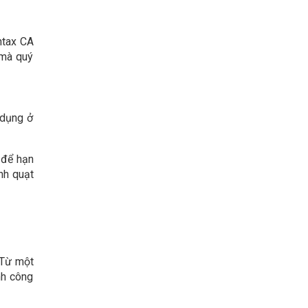
ntax CA
 mà quý
 dụng ở
 để hạn
nh quạt
 Từ một
nh công