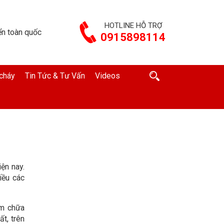
HOTLINE HỖ TRỢ
n toàn quốc
0915898114
cháy
Tin Tức & Tư Vấn
Videos
ện nay.
iều các
ơm chữa
t, trên