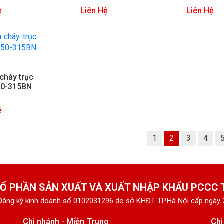
ệ
Liên Hệ
Liên Hệ
cháy trục
 50-315BN
ệ
1
2
3
4
Ổ PHẦN SẢN XUẤT VÀ XUẤT NHẬP KHẨU PCCC
Đăng ký kinh doanh số 0102031296 do sở KHĐT TP.Hà Nội cấp ngày
Chi nhánh - Miền Trung
Chi