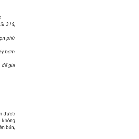
n.
SI 316,
họn phù
máy bơm
 để gia
ơm được
p không
ên bản,