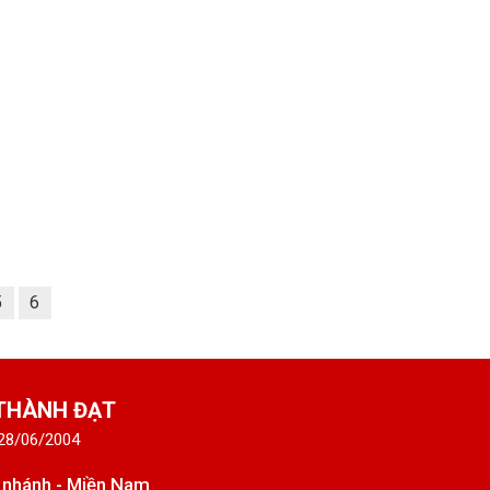
5
6
 THÀNH ĐẠT
 28/06/2004
 nhánh - Miền Nam