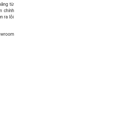
hãng từ
m chính
n ra lỗi
howroom