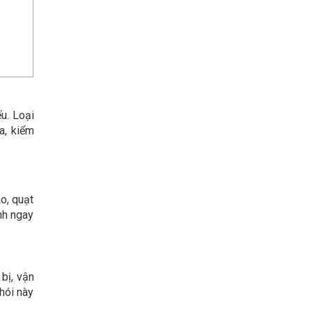
u. Loại
a, kiểm
o, quạt
nh ngay
bị, vận
khói này