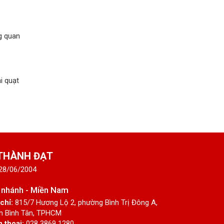
ng quan
i quạt
 THÀNH ĐẠT
 28/06/2004
 nhánh - Miền Nam
 chỉ:
815/7 Hương Lộ 2, phường Bình Trị Đông A,
n Bình Tân, TPHCM
n thoại:
028 3869 1280