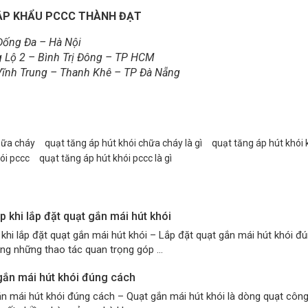
ẬP KHẨU PCCC THÀNH ĐẠT
ống Đa – Hà Nội
 Lộ 2 – Bình Trị Đông – TP HCM
Vĩnh Trung – Thanh Khê – TP Đà Nẵng
hữa cháy
quạt tăng áp hút khói chữa cháy là gì
quạt tăng áp hút khói
ói pccc
quạt tăng áp hút khói pccc là gì
p khi lắp đặt quạt gắn mái hút khói
khi lắp đặt quạt gắn mái hút khói – Lắp đặt quạt gắn mái hút khói đ
ng những thao tác quan trọng góp ...
gắn mái hút khói đúng cách
ắn mái hút khói đúng cách – Quạt gắn mái hút khói là dòng quạt côn