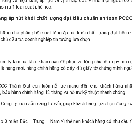
iêng về hiệu suất, áp lực và vị trí lắp đặt. Vì thế mọi người có 
họn ra 1 loại quạt phù hợp.
ng áp hút khói chất lượng đạt tiêu chuẩn an toàn PCCC
hững nhà phân phối quạt tăng áp hút khói chất lượng đạt tiêu c
 chủ đầu tư, doanh nghiệp tin tưởng lựa chọn.
uạt ly tâm hút khói khác nhau để phục vụ từng nhu cầu, quy mô c
 là hàng mới, hàng chính hãng có đầy đủ giấy tờ chứng minh ngu
CCC Thành Đạt còn luôn nỗ lực mang đến cho khách hàng nhữ
 bảo hành chính hãng 12 tháng và hỗ trợ kỹ thuật nhanh chóng.
 Công ty luôn sẵn sàng tư vấn, giúp khách hàng lựa chọn đúng loạ
 3 miền Bắc – Trung – Nam vì thế nên khách hàng có nhu cầu 