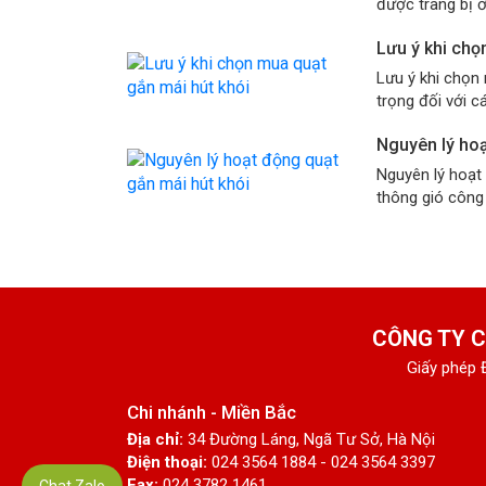
được trang bị ở
Lưu ý khi chọ
Lưu ý khi chọn 
trọng đối với cá
Nguyên lý hoạ
Nguyên lý hoạt 
thông gió công 
CÔNG TY C
Giấy phép 
Chi nhánh - Miền Bắc
Địa chỉ:
34 Đường Láng, Ngã Tư Sở, Hà Nội
Điện thoại:
024 3564 1884 - 024 3564 3397
Fax:
024 3782 1461