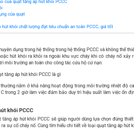
ạo của quạt tăng áp hút khói PCCC
ói
ụng của quạt
út khói chất lượng đạt tiêu chuẩn an toàn PCCC, giá tốt
chuyên dụng trong hệ thống trong hệ thống PCCC và không thể thiế
ặc hút khói ra khỏi ra ngoài khu vực cháy khi có cháy nổ xảy r
trì môi trường an toàn cho công tác cứu hộ cứ nạn.
g thường nằm ở khả năng hoạt động trong môi trường nhiệt độ ca
 C trong 2 giờ làm việc đảm bảo duy trì hiệu suất làm việc ổn đị
 hút khói PCCC
t tăng áp hút khói PCCC sẽ giúp người dùng lựa chọn đúng thiết 
ra sự cố cháy nổ. Cùng tìm hiểu chi tiết về loại quạt tăng áp hút 