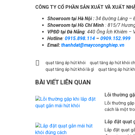
CÔNG TY CỔ PHẦN SẢN XUẤT VÀ XUẤT NH
Showroom tại Hà Nội :
34 Đường Láng – Đ
Showroom tại Hồ Chí Minh
: 815/7 Hương
VPĐD tại Đà Nẵng
: 440 Ông Ích Khiêm – 
Hotline
:
0915.898.114
–
0909.152.999
Email:
thanhdat@maycongnghiep.vn
quạt tăng áp hút khói
quạt tăng áp hút khói c
quạt tăng áp hút khói là gì
quạt tăng áp hút kh
BÀI VIẾT LIÊN QUAN
Lỗi thường gặ
Lỗi thường gặp 
cách là một tro
Lắp đặt quạt 
Lắp đặt quạt g