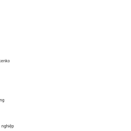
 kenko
úng
g nghiệp