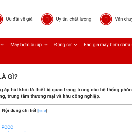
Ưu đãi về giá
Uy tín, chất lượng
Vận chu
Máy bơm bù áp
Động cơ
Báo giá máy bơm chữa 
LÀ GÌ?
 áp hút khói là thiết bị quan trọng trong các hệ thống phò
ầng, trung tâm thương mại và khu công nghiệp.
Nội dung chi tiết
[
hide
]
ói PCCC