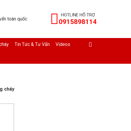
HOTLINE HỖ TRỢ
yển toàn quốc
0915898114
cháy
Tin Tức & Tư Vấn
Videos
ng cháy