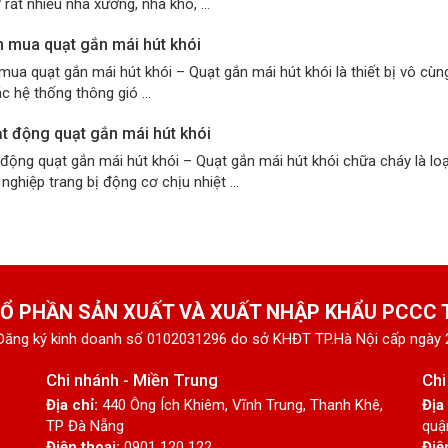
 rất nhiều nhà xưởng, nhà kho, ...
n mua quạt gắn mái hút khói
mua quạt gắn mái hút khói – Quạt gắn mái hút khói là thiết bị vô cù
c hệ thống thông gió ...
t động quạt gắn mái hút khói
động quạt gắn mái hút khói – Quạt gắn mái hút khói chữa cháy là loạ
nghiệp trang bị động cơ chịu nhiệt ...
Ổ PHẦN SẢN XUẤT VÀ XUẤT NHẬP KHẨU PCCC
Đăng ký kinh doanh số 0102031296 do sở KHĐT TP.Hà Nội cấp ngày
Chi nhánh - Miền Trung
Chi
Địa chỉ:
440 Ông Ích Khiêm, Vĩnh Trung, Thanh Khê,
Địa
TP Đà Nẵng
quậ
Điện thoại:
0901 120 122
Điệ