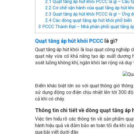
2.1
Quạt tăng áp hút khói PCCC là gì – Cấu t
2.2
Cơ chế vận hành của quạt tăng áp hút kh
2.3
Quạt tăng áp hút khói PCCC là gì – Ứng d
2.4
Các dòng quạt tăng áp hút khói phổ biến
3
PCCC Thành Đạt – Nhà phân phối quạt tăng áp h
Quạt tăng áp hút khói PCCC
là gì?
Quạt tăng áp hút khói là loại quạt công nghiệp 
quạt này vừa có khả năng tạo áp suất dương ho
soát luồng không khí, ngăn khói lan rộng và duy 
Điểm khác biệt lớn so với quạt thông gió thôn
sử dụng động cơ điện chịu nhiệt lên tới 300 độ
cả khi có cháy.
Thông tin chi tiết về dòng quạt tăng áp
Việc tìm hiểu rõ các thông tin về sản phẩm quạ
hành hiệu quả và đảm bảo an toàn tối đa khi xảy 
qua bài viết dưới đây.