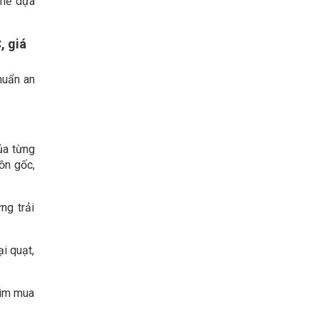
thể dựa
, giá
huẩn an
ủa từng
ồn gốc,
ng trải
i quạt,
tìm mua