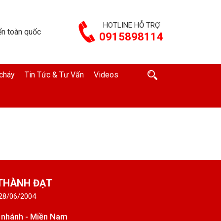
HOTLINE HỖ TRỢ
n toàn quốc
0915898114
cháy
Tin Tức & Tư Vấn
Videos
 THÀNH ĐẠT
 28/06/2004
 nhánh - Miền Nam