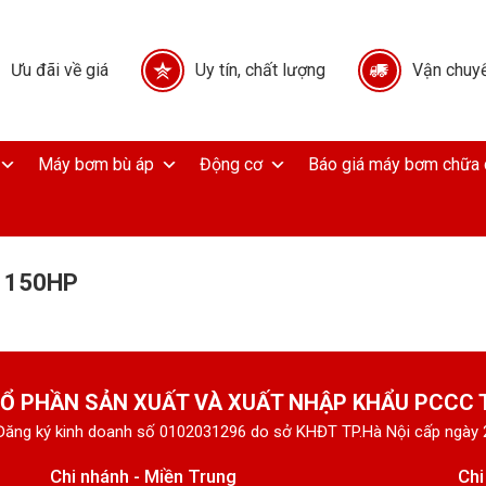
Ưu đãi về giá
Uy tín, chất lượng
Vận chuyể
Máy bơm bù áp
Động cơ
Báo giá máy bơm chữa 
 150HP
Ổ PHẦN SẢN XUẤT VÀ XUẤT NHẬP KHẨU PCCC
Đăng ký kinh doanh số 0102031296 do sở KHĐT TP.Hà Nội cấp ngày
Chi nhánh - Miền Trung
Chi