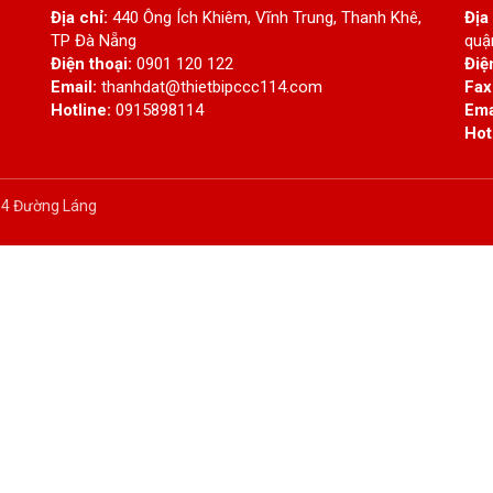
Địa chỉ:
440 Ông Ích Khiêm, Vĩnh Trung, Thanh Khê,
Địa
TP Đà Nẵng
quậ
Điện thoại:
0901 120 122
Điệ
Email:
thanhdat@thietbipccc114.com
Fax
Hotline:
0915898114
Ema
Hot
 34 Đường Láng