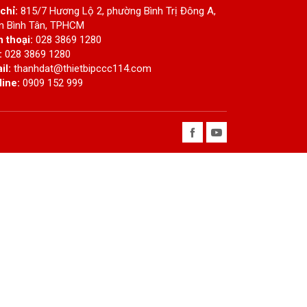
 chỉ:
815/7 Hương Lộ 2, phường Bình Trị Đông A,
n Bình Tân, TPHCM
n thoại:
028 3869 1280
:
028 3869 1280
il:
thanhdat@thietbipccc114.com
line:
0909 152 999