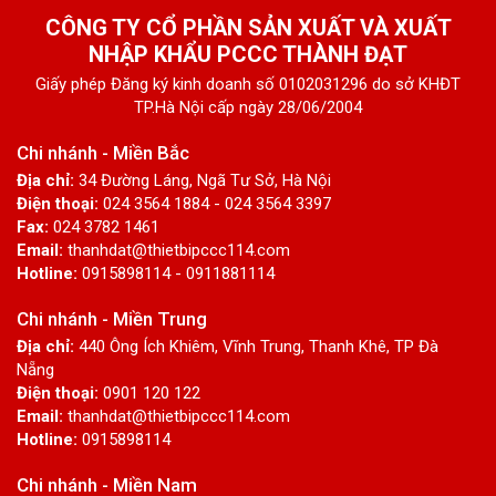
CÔNG TY CỔ PHẦN SẢN XUẤT VÀ XUẤT
NHẬP KHẨU PCCC THÀNH ĐẠT
Giấy phép Đăng ký kinh doanh số 0102031296 do sở KHĐT
TP.Hà Nội cấp ngày 28/06/2004
Chi nhánh - Miền Bắc
Địa chỉ:
34 Đường Láng, Ngã Tư Sở, Hà Nội
Điện thoại:
024 3564 1884 - 024 3564 3397
Fax:
024 3782 1461
Email:
thanhdat@thietbipccc114.com
Hotline:
0915898114 - 0911881114
Chi nhánh - Miền Trung
Địa chỉ:
440 Ông Ích Khiêm, Vĩnh Trung, Thanh Khê, TP Đà
Nẵng
Điện thoại:
0901 120 122
Email:
thanhdat@thietbipccc114.com
Hotline:
0915898114
Chi nhánh - Miền Nam