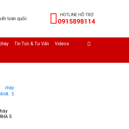
HOTLINE HỖ TRỢ
yển toàn quốc
0915898114
cháy
Tin Tức & Tư Vấn
Videos
cháy
4HA 5