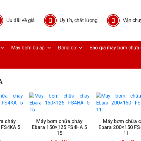
Ưu đãi về giá
Uy tín, chất lượng
Vận chu
Máy bơm bù áp
Động cơ
Báo giá máy bơm chữa 
A
a cháy
Máy bơm chữa cháy
Máy bơm chữa 
 FS4KA 5
Ebara 150×125 FS4HA 5
Ebara 200×150 FS
15
11