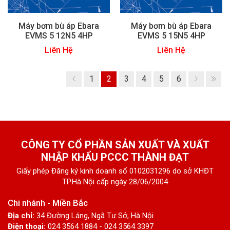
Máy bơm bù áp Ebara
Máy bơm bù áp Ebara
EVMS 5 12N5 4HP
EVMS 5 15N5 4HP
Liên Hệ
Liên Hệ
1
2
3
4
5
6
CÔNG TY CỔ PHẦN SẢN XUẤT VÀ XUẤT
NHẬP KHẨU PCCC THÀNH ĐẠT
Giấy phép Đăng ký kinh doanh số 0102031296 do sở KHĐT
TP.Hà Nội cấp ngày 28/06/2004
Chi nhánh - Miền Bắc
Địa chỉ:
34 Đường Láng, Ngã Tư Sở, Hà Nội
Điện thoại:
024 3564 1884 - 024 3564 3397