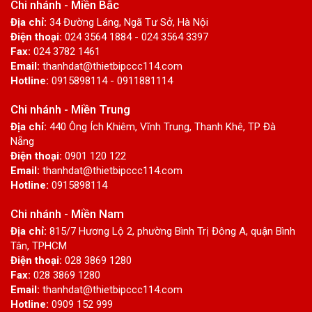
Chi nhánh - Miền Bắc
Địa chỉ:
34 Đường Láng, Ngã Tư Sở, Hà Nội
Điện thoại:
024 3564 1884 - 024 3564 3397
Fax:
024 3782 1461
Email:
thanhdat@thietbipccc114.com
Hotline:
0915898114 - 0911881114
Chi nhánh - Miền Trung
Địa chỉ:
440 Ông Ích Khiêm, Vĩnh Trung, Thanh Khê, TP Đà
Nẵng
Điện thoại:
0901 120 122
Email:
thanhdat@thietbipccc114.com
Hotline:
0915898114
Chi nhánh - Miền Nam
Địa chỉ:
815/7 Hương Lộ 2, phường Bình Trị Đông A, quận Bình
Tân, TPHCM
Điện thoại:
028 3869 1280
Fax:
028 3869 1280
Email:
thanhdat@thietbipccc114.com
Hotline:
0909 152 999