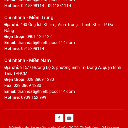
Hotline:
0915898114 - 0911881114
Chi nhánh - Miền Trung
Địa chỉ:
440 Ông Ích Khiêm, Vĩnh Trung, Thanh Khê, TP Đà
Nẵng
Điện thoại:
0901 120 122
Email:
thanhdat@thietbipccc114.com
Hotline:
0915898114
Chi nhánh - Miền Nam
Địa chỉ:
815/7 Hương Lộ 2, phường Bình Trị Đông A, quận Bình
Tân, TPHCM
Điện thoại:
028 3869 1280
Fax:
028 3869 1280
Email:
thanhdat@thietbipccc114.com
Hotline:
0909 152 999
Website thuộc quyền quản lý của PCCC Thành Đạt - 34 Đường