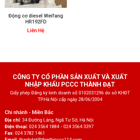
Động cơ diesel Weifang
HR192FD
Liên Hệ
CÔNG TY CỔ PHẦN SẢN XUẤT VÀ XUẤT
NHẬP KHẨU PCCC THÀNH ĐẠT
Giấy phép Đăng ký kinh doanh số 0102031296 do sở KHĐT
TP.Hà Nội cấp ngày 28/06/2004
Chi nhánh - Miền Bắc
Địa chỉ:
34 Đường Láng, Ngã Tư Sở, Hà Nội
Điện thoại:
024 3564 1884 - 024 3564 3397
Fax:
024 3782 1461
Email:
thanhdat@thietbipccc114.com