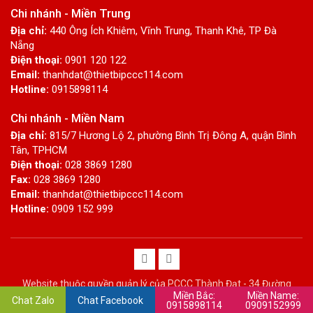
Chi nhánh - Miền Trung
Địa chỉ:
440 Ông Ích Khiêm, Vĩnh Trung, Thanh Khê, TP Đà
Nẵng
Điện thoại:
0901 120 122
Email:
thanhdat@thietbipccc114.com
Hotline:
0915898114
Chi nhánh - Miền Nam
Địa chỉ:
815/7 Hương Lộ 2, phường Bình Trị Đông A, quận Bình
Tân, TPHCM
Điện thoại:
028 3869 1280
Fax:
028 3869 1280
Email:
thanhdat@thietbipccc114.com
Hotline:
0909 152 999
Website thuộc quyền quản lý của PCCC Thành Đạt - 34 Đường
Miền Bắc:
Miền Name:
Láng
Chat Zalo
Chat Facebook
0915898114
0909152999