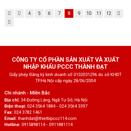
4
5
6
7
8
9
10
11
12
CÔNG TY CỔ PHẦN SẢN XUẤT VÀ XUẤT
NHẬP KHẨU PCCC THÀNH ĐẠT
Giấy phép Đăng ký kinh doanh số 0102031296 do sở KHĐT
TP.Hà Nội cấp ngày 28/06/2004
Chi nhánh - Miền Bắc
Địa chỉ:
34 Đường Láng, Ngã Tư Sở, Hà Nội
Điện thoại:
024 3564 1884 - 024 3564 3397
Fax:
024 3782 1461
Email:
thanhdat@thietbipccc114.com
Hotline:
0915898114 - 0911881114