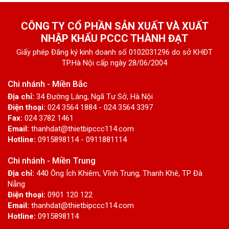
CÔNG TY CỔ PHẦN SẢN XUẤT VÀ XUẤT
NHẬP KHẨU PCCC THÀNH ĐẠT
Giấy phép Đăng ký kinh doanh số 0102031296 do sở KHĐT
TP.Hà Nội cấp ngày 28/06/2004
Chi nhánh - Miền Bắc
Địa chỉ:
34 Đường Láng, Ngã Tư Sở, Hà Nội
Điện thoại:
024 3564 1884 - 024 3564 3397
Fax:
024 3782 1461
Email:
thanhdat@thietbipccc114.com
Hotline:
0915898114 - 0911881114
Chi nhánh - Miền Trung
Địa chỉ:
440 Ông Ích Khiêm, Vĩnh Trung, Thanh Khê, TP Đà
Nẵng
Điện thoại:
0901 120 122
Email:
thanhdat@thietbipccc114.com
Hotline:
0915898114