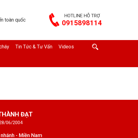
HOTLINE HỖ TRỢ
n toàn quốc
0915898114
cháy
Tin Tức & Tư Vấn
Videos
 THÀNH ĐẠT
 28/06/2004
 nhánh - Miền Nam