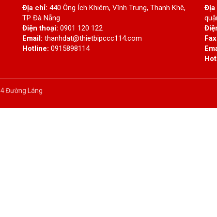
Địa chỉ:
440 Ông Ích Khiêm, Vĩnh Trung, Thanh Khê,
Địa
TP Đà Nẵng
quậ
Điện thoại:
0901 120 122
Điệ
Email:
thanhdat@thietbipccc114.com
Fax
Hotline:
0915898114
Ema
Hot
 34 Đường Láng