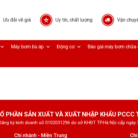
Ưu đãi về giá
Uy tín, chất lượng
Vận chuyể
Máy bơm bù áp
Động cơ
Báo giá máy bơm chữa 
Ổ PHẦN SẢN XUẤT VÀ XUẤT NHẬP KHẨU PCCC
Đăng ký kinh doanh số 0102031296 do sở KHĐT TP.Hà Nội cấp ngày
Chi nhánh - Miền Trung
Chi