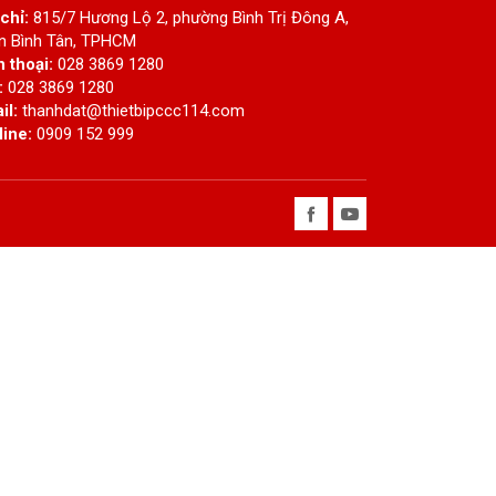
 chỉ:
815/7 Hương Lộ 2, phường Bình Trị Đông A,
n Bình Tân, TPHCM
n thoại:
028 3869 1280
:
028 3869 1280
il:
thanhdat@thietbipccc114.com
line:
0909 152 999