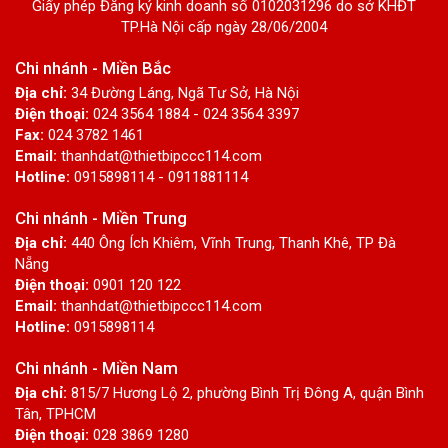
Giấy phép Đăng ký kinh doanh số 0102031296 do sở KHĐT
TP.Hà Nội cấp ngày 28/06/2004
Chi nhánh - Miền Bắc
Địa chỉ:
34 Đường Láng, Ngã Tư Sở, Hà Nội
Điện thoại:
024 3564 1884 - 024 3564 3397
Fax:
024 3782 1461
Email:
thanhdat@thietbipccc114.com
Hotline:
0915898114 - 0911881114
Chi nhánh - Miền Trung
Địa chỉ:
440 Ông Ích Khiêm, Vĩnh Trung, Thanh Khê, TP Đà
Nẵng
Điện thoại:
0901 120 122
Email:
thanhdat@thietbipccc114.com
Hotline:
0915898114
Chi nhánh - Miền Nam
Địa chỉ:
815/7 Hương Lộ 2, phường Bình Trị Đông A, quận Bình
Tân, TPHCM
Điện thoại:
028 3869 1280