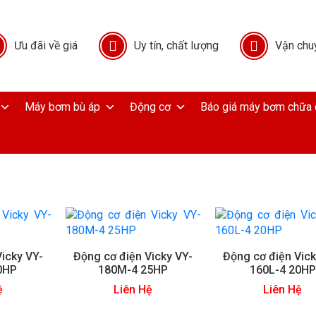
Ưu đãi về giá
Uy tín, chất lượng
Vận chu
Máy bơm bù áp
Động cơ
Báo giá máy bơm chữa 
icky VY-
Động cơ điện Vicky VY-
Động cơ điện Vick
0HP
180M-4 25HP
160L-4 20HP
ệ
Liên Hệ
Liên Hệ