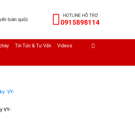
HOTLINE HỖ TRỢ
yển toàn quốc
0915898114
cháy
Tin Tức & Tư Vấn
Videos
y VY-