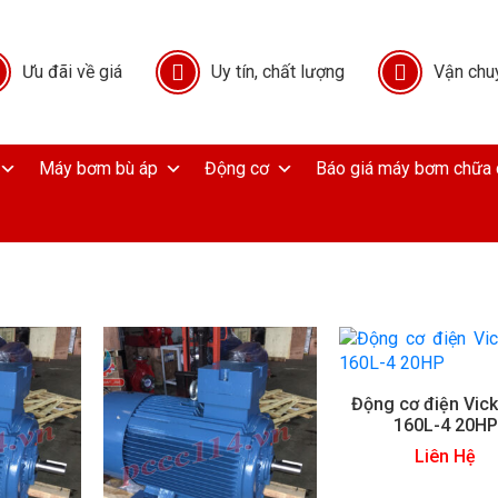
Ưu đãi về giá
Uy tín, chất lượng
Vận chu
Máy bơm bù áp
Động cơ
Báo giá máy bơm chữa 
Động cơ điện Vick
160L-4 20HP
Liên Hệ