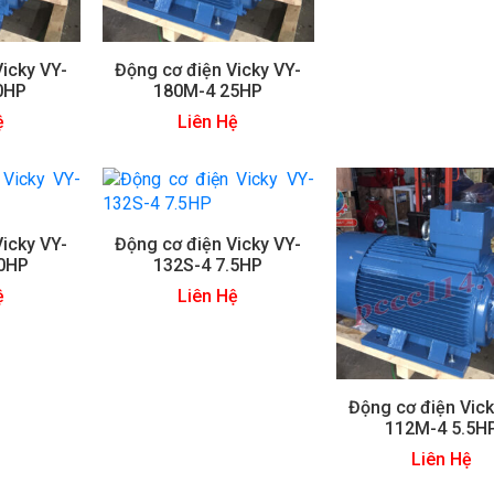
icky VY-
Động cơ điện Vicky VY-
0HP
180M-4 25HP
ệ
Liên Hệ
icky VY-
Động cơ điện Vicky VY-
0HP
132S-4 7.5HP
ệ
Liên Hệ
Động cơ điện Vick
112M-4 5.5H
Liên Hệ