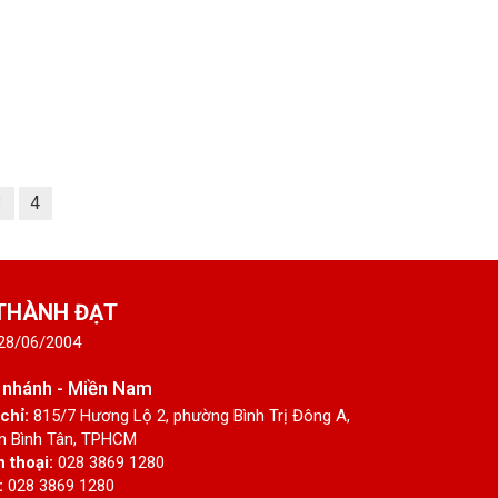
3
4
 THÀNH ĐẠT
 28/06/2004
 nhánh - Miền Nam
 chỉ:
815/7 Hương Lộ 2, phường Bình Trị Đông A,
n Bình Tân, TPHCM
n thoại:
028 3869 1280
:
028 3869 1280