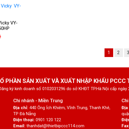
icky VY-
50HP
ệ
1
2
Ổ PHẦN SẢN XUẤT VÀ XUẤT NHẬP KHẨU PCCC
Đăng ký kinh doanh số 0102031296 do sở KHĐT TP.Hà Nội cấp ngày
Chi nhánh - Miền Trung
Chi
Địa chỉ:
440 Ông Ích Khiêm, Vĩnh Trung, Thanh Khê,
Địa
TP Đà Nẵng
quậ
Điện thoại:
0901 120 122
Điệ
Email:
thanhdat@thietbipccc114.com
Fax