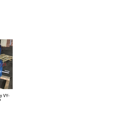
y VY-
P