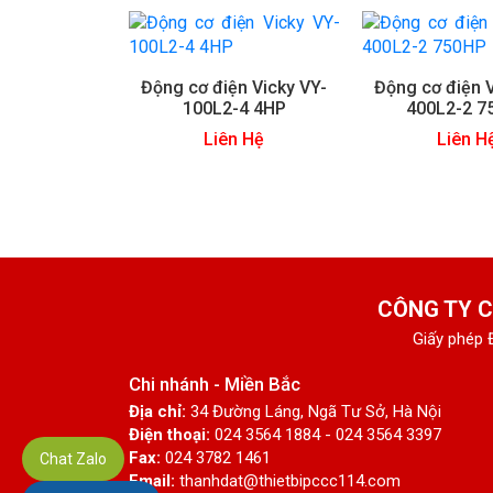
Động cơ điện Vicky VY-
Động cơ điện V
100L2-4 4HP
400L2-2 7
Liên Hệ
Liên H
CÔNG TY C
Giấy phép 
Chi nhánh - Miền Bắc
Địa chỉ:
34 Đường Láng, Ngã Tư Sở, Hà Nội
Điện thoại:
024 3564 1884 - 024 3564 3397
Fax:
024 3782 1461
Chat Zalo
Email:
thanhdat@thietbipccc114.com