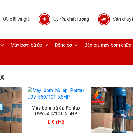
Ưu đãi về giá
Uy tín, chất lượng
Vận chuyể
Máy bơm bù áp
Động cơ
Báo giá máy bơm chữa 
AX
Máy bơm bù áp Pentax
U9V-550/10T 5.5HP
Liên Hệ