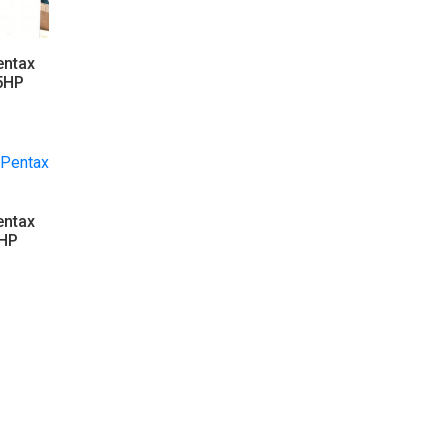
entax
5HP
entax
3HP