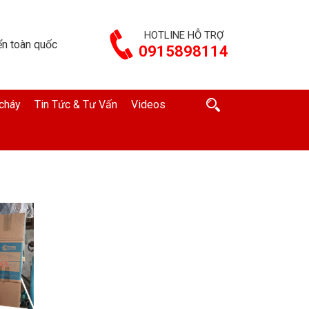
HOTLINE HỖ TRỢ
n toàn quốc
0915898114
cháy
Tin Tức & Tư Vấn
Videos