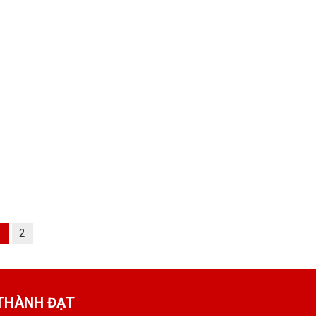
1
2
 THÀNH ĐẠT