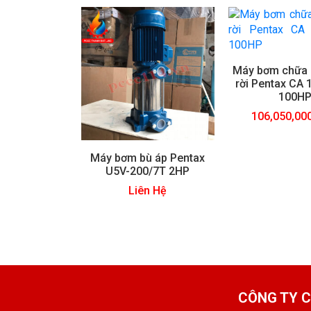
Máy bơm chữa 
rời Pentax CA
100H
106,050,00
Máy bơm bù áp Pentax
U5V-200/7T 2HP
Liên Hệ
CÔNG TY C