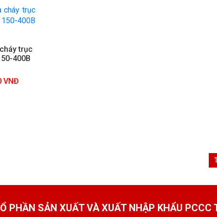
cháy trục
 150-400B
P
0 VNĐ
Ổ PHẦN SẢN XUẤT VÀ XUẤT NHẬP KHẨU PCCC