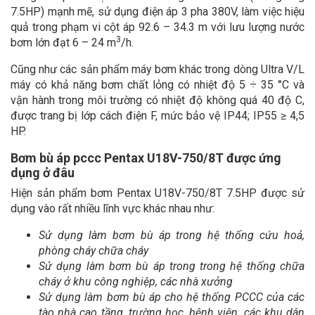
7.5HP) mạnh mẽ, sử dụng điện áp 3 pha 380V, làm việc hiệu
quả trong phạm vi cột áp 92.6 – 34.3 m với lưu lượng nước
3
bơm lớn đạt 6 – 24 m
/h.
Cũng như các sản phẩm máy bơm khác trong dòng Ultra V/L
máy có khả năng bơm chất lỏng có nhiệt độ 5 ÷ 35 °C và
vận hành trong môi trường có nhiệt độ không quá 40 độ C,
được trang bị lớp cách điện F, mức bảo vệ IP44; IP55 ≥ 4,5
HP.
Bơm bù áp pccc Pentax U18V-750/8T được ứng
dụng ở đâu
Hiện sản phẩm bơm Pentax U18V-750/8T 7.5HP được sử
dụng vào rất nhiều lĩnh vực khác nhau như:
Sử dụng làm bơm bù áp trong hệ thống cứu hoả,
phòng cháy chữa cháy
Sử dụng làm bơm bù áp trong trong hệ thống chữa
cháy ở khu công nghiệp, các nhà xưởng
Sử dụng làm
bơm bù áp cho hệ thống PCCC của các
tào nhà cao tầng, trường học, bệnh viện, các khu dân