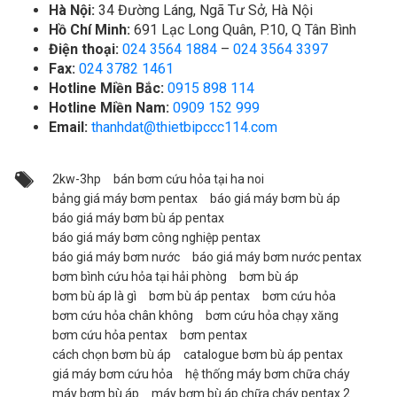
Hà Nội:
34 Đường Láng, Ngã Tư Sở, Hà Nội
Hồ Chí Minh:
691 Lạc Long Quân, P.10, Q Tân Bình
Điện thoại:
024 3564 1884
–
024 3564 3397
Fax:
024 3782 1461
Hotline Miền Bắc:
0915 898 114
Hotline Miền Nam:
0909 152 999
Email:
thanhdat@thietbipccc114.com
2kw-3hp
bán bơm cứu hỏa tại ha noi
bảng giá máy bơm pentax
báo giá máy bơm bù áp
báo giá máy bơm bù áp pentax
báo giá máy bơm công nghiệp pentax
báo giá máy bơm nước
báo giá máy bơm nước pentax
bơm bình cứu hỏa tại hải phòng
bơm bù áp
bơm bù áp là gì
bơm bù áp pentax
bơm cứu hỏa
bơm cứu hỏa chân không
bơm cứu hỏa chạy xăng
bơm cứu hỏa pentax
bơm pentax
cách chọn bơm bù áp
catalogue bơm bù áp pentax
giá máy bơm cứu hỏa
hệ thống máy bơm chữa cháy
máy bơm bù áp
máy bơm bù áp chữa cháy pentax 2