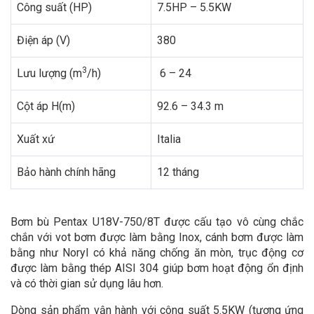
Công suất (HP)
7.5HP – 5.5KW
Điện áp (V)
380
3
Lưu lượng (m
/h)
6 – 24
Cột áp H(m)
92.6 – 34.3 m
Xuất xứ
Italia
Bảo hành chính hãng
12 tháng
Bơm bù Pentax U18V-750/8T được cấu tạo vô cùng chắc
chắn với vot bơm được làm bằng Inox, cánh bơm được làm
bằng như Noryl có khả năng chống ăn mòn, trục động cơ
được làm bằng thép AISI 304 giúp bơm hoạt động ổn định
và có thời gian sử dụng lâu hơn.
Dòng sản phẩm vận hành với công suất 5.5KW (tương ứng