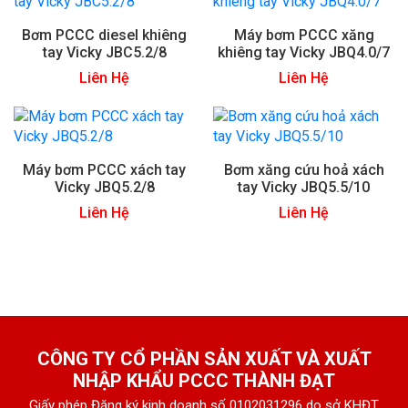
Bơm PCCC diesel khiêng
Máy bơm PCCC xăng
tay Vicky JBC5.2/8
khiêng tay Vicky JBQ4.0/7
Liên Hệ
Liên Hệ
Máy bơm PCCC xách tay
Bơm xăng cứu hoả xách
Vicky JBQ5.2/8
tay Vicky JBQ5.5/10
Liên Hệ
Liên Hệ
CÔNG TY CỔ PHẦN SẢN XUẤT VÀ XUẤT
NHẬP KHẨU PCCC THÀNH ĐẠT
Giấy phép Đăng ký kinh doanh số 0102031296 do sở KHĐT