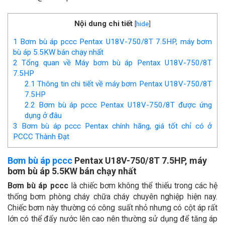
Nội dung chi tiết
[
hide
]
1
Bơm bù áp pccc Pentax U18V-750/8T 7.5HP, máy bơm
bù áp 5.5KW bán chạy nhất
2
Tổng quan về Máy bơm bù áp Pentax U18V-750/8T
7.5HP
2.1
Thông tin chi tiết về máy bơm Pentax U18V-750/8T
7.5HP
2.2
Bơm bù áp pccc Pentax U18V-750/8T được ứng
dụng ở đâu
3
Bơm bù áp pccc Pentax chính hãng, giá tốt chỉ có ở
PCCC Thành Đạt
Bơm bù áp pccc
Pentax U18V-750/8T 7.5HP, máy
bơm bù áp 5.5KW bán chạy nhất
Bơm bù áp pccc
là chiếc bơm không thể thiếu trong các hệ
thống bơm phòng cháy chữa cháy chuyên nghiệp hiện nay.
Chiếc bơm này thường có công suất nhỏ nhưng có cột áp rất
lớn có thể đẩy nước lên cao nên thường sử dụng để tăng áp