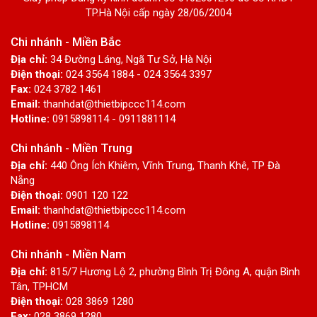
TP.Hà Nội cấp ngày 28/06/2004
Chi nhánh - Miền Bắc
Địa chỉ:
34 Đường Láng, Ngã Tư Sở, Hà Nội
Điện thoại:
024 3564 1884 - 024 3564 3397
Fax:
024 3782 1461
Email:
thanhdat@thietbipccc114.com
Hotline:
0915898114 - 0911881114
Chi nhánh - Miền Trung
Địa chỉ:
440 Ông Ích Khiêm, Vĩnh Trung, Thanh Khê, TP Đà
Nẵng
Điện thoại:
0901 120 122
Email:
thanhdat@thietbipccc114.com
Hotline:
0915898114
Chi nhánh - Miền Nam
Địa chỉ:
815/7 Hương Lộ 2, phường Bình Trị Đông A, quận Bình
Tân, TPHCM
Điện thoại:
028 3869 1280
Fax:
028 3869 1280