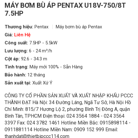
MÁY BƠM BÙ ÁP PENTAX U18V-750/8T
7.5HP
Thương hiệu:
Pentax
Máy bơm bù áp Pentax
Giá:
Liên Hệ
Công suất:
7.5HP - 5.5kW
Lưu lượng:
6 - 24 m³/h
Cột áp:
92.6 - 34.3 m
Tình trạng:
Máy mới 100% - Sẵn Hàng
Bảo hành:
12 tháng
Sản xuất tại:
Xuất Xứ Ý
CÔNG TY CỔ PHẦN SẢN XUẤT VÀ XUẤT NHẬP KHẨU PCCC
THÀNH ĐẠT Hà Nội: 34 Đường Láng, Ngã Tư Sở, Hà Nội Hồ
Chí Minh: 815/7 Hương Lộ 2, phường Bình Trị Đông A, quận
Bình Tân, TPHCM Điện thoại: 024 3564 1884 - 024 3564
3397 Fax: 024 3782 1461 Hotline Miền Bắc: 0915898114 -
0911881114 Hotline Miền Nam: 0909 152 999 Email:
thanhdat@thietbipccc114.com