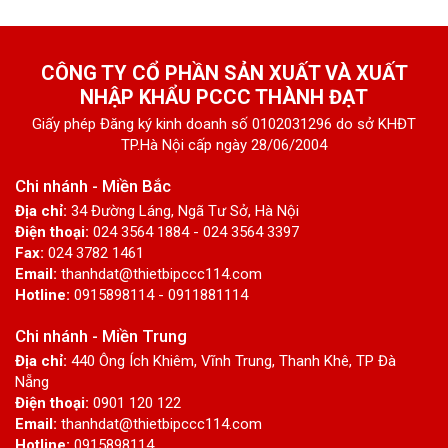
CÔNG TY CỔ PHẦN SẢN XUẤT VÀ XUẤT
NHẬP KHẨU PCCC THÀNH ĐẠT
Giấy phép Đăng ký kinh doanh số 0102031296 do sở KHĐT
TP.Hà Nội cấp ngày 28/06/2004
Chi nhánh - Miền Bắc
Địa chỉ:
34 Đường Láng, Ngã Tư Sở, Hà Nội
Điện thoại:
024 3564 1884 - 024 3564 3397
Fax:
024 3782 1461
Email:
thanhdat@thietbipccc114.com
Hotline:
0915898114 - 0911881114
Chi nhánh - Miền Trung
Địa chỉ:
440 Ông Ích Khiêm, Vĩnh Trung, Thanh Khê, TP Đà
Nẵng
Điện thoại:
0901 120 122
Email:
thanhdat@thietbipccc114.com
Hotline:
0915898114